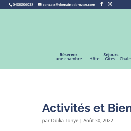
0480806038
contact@domainederozan.com
Réservez
Séjours
une chambre
Hôtel – Gîtes – Chale
Activités et Bie
par
Odilia Tonye
|
Août 30, 2022