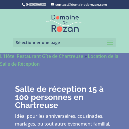
0480806038
contact@domainederozan.com
Sélectionner une page
L'Hôtel Restaurant Gîte de Chartreuse
»
Location de la
Salle de Réception
Salle de réception 15 à
100 personnes en
Chartreuse
Idéal pour les anniversaires, cousinades,
mariages, ou tout autre évènement familial,