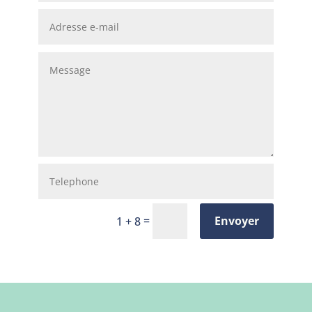
=
Envoyer
1 + 8