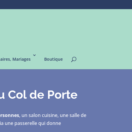
saires, Mariages
Boutique
u Col de Porte
ersonnes
, un salon cuisine, une salle de
ia une passerelle qui donne