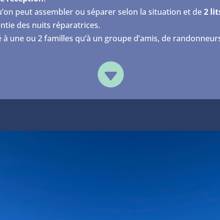
’on peut assembler ou séparer selon la situation et de
2 li
ntie des nuits réparatrices.
 à une ou 2 familles qu’à un groupe d’amis, de randonneurs
