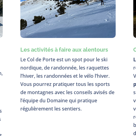
Les activités à faire aux alentours
O
Le Col de Porte est un spot pour le ski
L
nordique, de randonnée, les raquettes
r
n,
l’hiver, les randonnées et le vélo l’hiver.
V
Vous pourrez pratiquer tous les sports
p
de montagnes avec les conseils avisés de
s
l’équipe du Domaine qui pratique
v
régulièrement les sentiers.
v
s
r
s
b
d
t