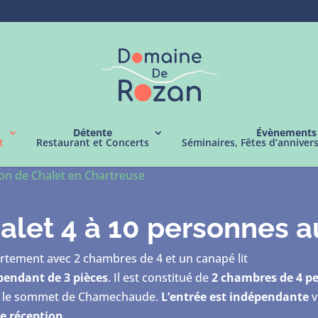
Détente
Évènements
t
Restaurant et Concerts
Séminaires, Fêtes d’anniver
tion de Chalet en Chartreuse
let 4 à 10 personnes a
artement avec 2 chambres de 4 et un canapé lit
endant de 3 pièces
. Il est constitué de
2 chambres de 4 p
r le sommet de Chamechaude.
L’entrée est indépendante
v
de réception
.