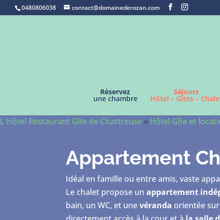
0480806038
contact@domainederozan.com
Réservez
Séjours
une chambre
Hôtel – Gîtes – Chale
L'Hôtel Restaurant Gîte de Chartreuse
»
Hôtel Gîte et loca
Appartement Cha
Idéal en famille ou entre amis, vaste app
Le chalet propose un
appartement indép
bain, un WC, et une
véranda
orientée su
directement accès à la cour et à
la salle 