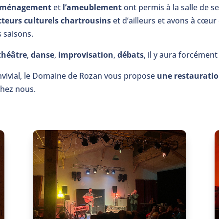
aménagement
et
l’ameublement
ont permis à la salle de s
cteurs culturels chartrousins
et d’ailleurs et avons à cœur
 saisons.
théâtre
,
danse
,
improvisation
,
débats
, il y aura forcémen
vivial, le Domaine de Rozan vous propose
une restauratio
chez nous.