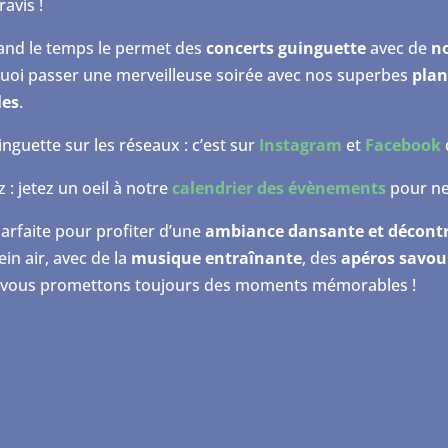
avis !
and le temps le permet des
concerts guinguette
avec de
n
 quoi passer une merveilleuse soirée avec nos superbes
plan
les
.
nguette sur les réseaux : c’est sur
Instagram
et
Facebook
: jetez un oeil à notre
calendrier des évènements
pour ne
parfaite pour profiter d’une
ambiance dansante et décont
ein air, avec de la
musique entraînante
, des
apéros savou
s vous promettons toujours des moments mémorables !