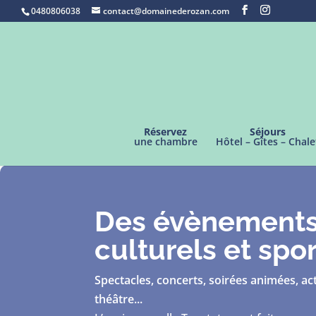
0480806038
contact@domainederozan.com
Réservez
Séjours
une chambre
Hôtel – Gîtes – Chale
Des évènement
culturels et spor
Spectacles, concerts, soirées animées, act
théâtre...