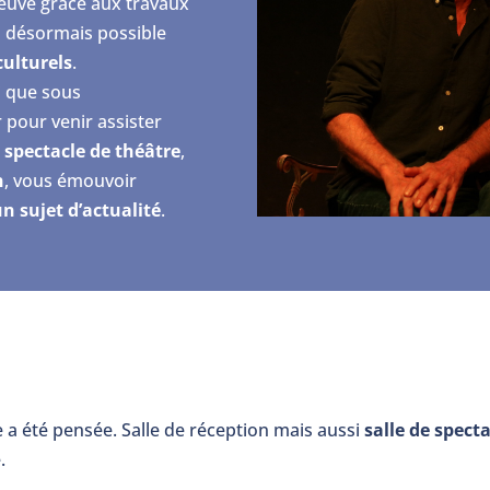
neuve grâce aux travaux
ra désormais possible
ulturels
.
i que sous
pour venir assister
 spectacle de théâtre
,
n
, vous émouvoir
n sujet d’actualité
.
e a été pensée. Salle de réception mais aussi
salle de spect
.