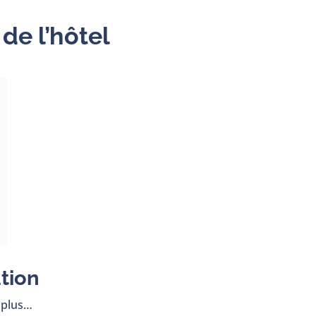
e l’hôtel
tion
t plus…