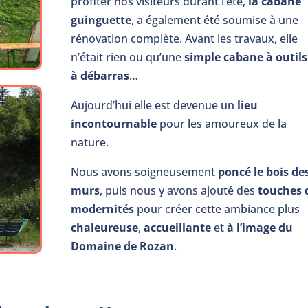
profiter nos visiteurs durant l’été,
la cabane
guinguette
, a également été soumise à une
rénovation complète. Avant les travaux, elle
n’était rien ou qu’une
simple cabane à outils
à débarras
…
Aujourd’hui elle est devenue un
lieu
incontournable
pour les amoureux de la
nature.
Nous avons soigneusement
poncé le bois de
murs
, puis nous y avons ajouté des
touches 
modernités
pour créer cette ambiance plus
chaleureuse
,
accueillante
et
à l’image du
Domaine de Rozan
.