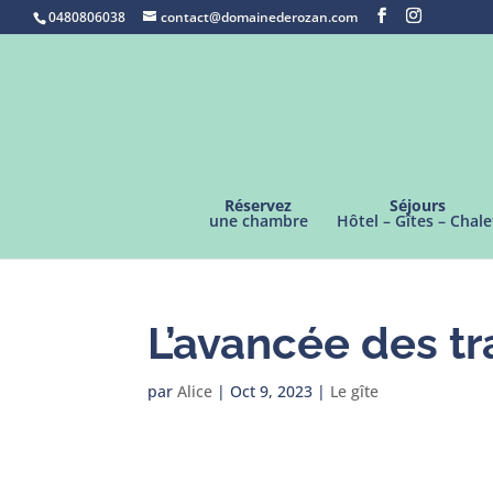
0480806038
contact@domainederozan.com
Réservez
Séjours
une chambre
Hôtel – Gîtes – Chale
L’avancée des tr
par
Alice
|
Oct 9, 2023
|
Le gîte