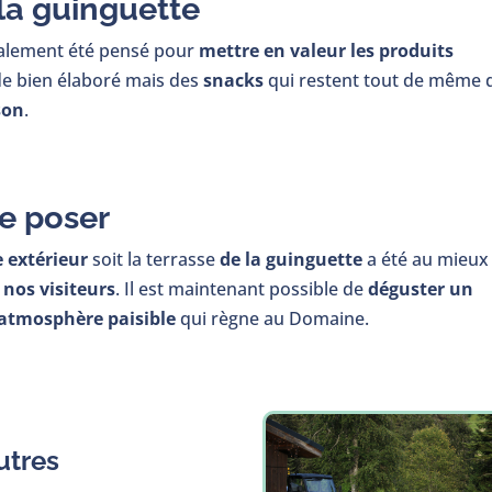
 la guinguette
alement été pensé pour
mettre en valeur les produits
 de bien élaboré mais des
snacks
qui restent tout de même 
son
.
e poser
e extérieur
soit la terrasse
de la guinguette
a été au mieux
à nos visiteurs
. Il est maintenant possible de
déguster un
’atmosphère paisible
qui règne au Domaine.
utres