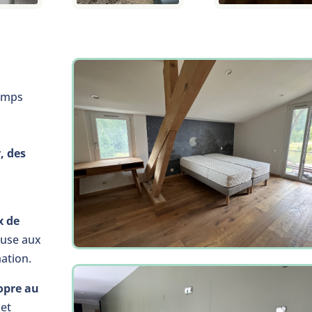
emps
, des
x de
euse aux
ation.
ropre au
et