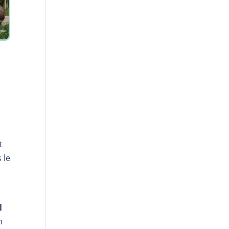
t
 le
l
n