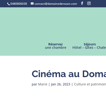
0480806038
contact@domainederozan.com
Réservez
Séjours
une chambre
Hôtel – Gîtes – Chale
Cinéma au Doma
par
Marie
|
Jan 26, 2023
|
Culture et patrimoi