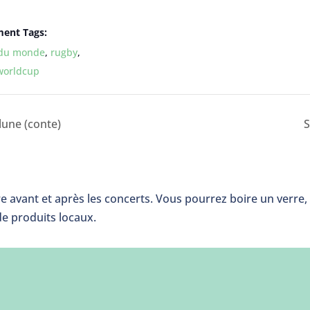
ent Tags:
du monde
,
rugby
,
worldcup
lune (conte)
S
e avant et après les concerts. Vous pourrez boire un verre, 
de produits locaux.