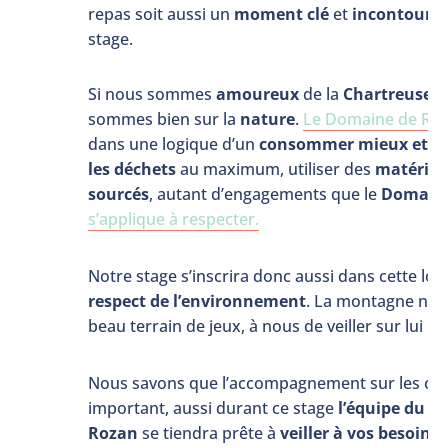
repas soit aussi un
moment clé
et
incontourn
stage.
Si nous sommes
amoureux
de la
Chartreuse
, 
sommes bien sur la
nature
.
Le Domaine de Ro
dans une logique d’un
consommer mieux et lo
les déchets
au maximum, utiliser des
matériau
sourcés
, autant d’engagements que le
Domaine
s’applique à respecter.
Notre stage s’inscrira donc aussi dans cette log
respect de l’environnement
. La montagne nou
beau terrain de jeux, à nous de veiller sur lui !
Nous savons que l’accompagnement sur les cou
important, aussi durant ce stage
l’équipe du 
Rozan
se tiendra prête à
veiller
à vos besoins
,