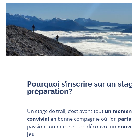
Pourquoi s’inscrire sur un stage
préparation?
Un stage de trail, c’est avant tout
un moment sp
convivial
en bonne compagnie où l’on
partage
passion commune et l’on découvre un
nouveau
jeu
.