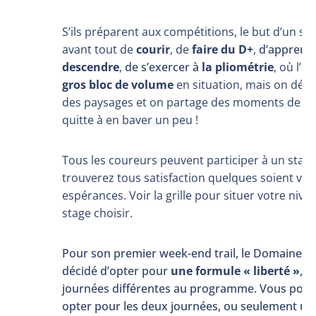
S’ils préparent aux compétitions, le but d’un st
avant tout de
courir
, de
faire du D+
,
d’apprend
descendre
,
de s’exercer à
la pliométrie
, où l’o
gros bloc de
volume
en situation, mais on déc
des paysages et on partage des moments de
co
quitte à en baver un peu !
Tous les coureurs peuvent participer à un stage
trouverez tous satisfaction quelques soient vos
espérances. Voir la grille pour situer votre nive
stage choisir.
Pour son premier week-end trail, le Domaine d
décidé d’opter pour
une formule « liberté »
, 
journées différentes au programme. Vous pouv
opter pour les deux journées, ou seulement une