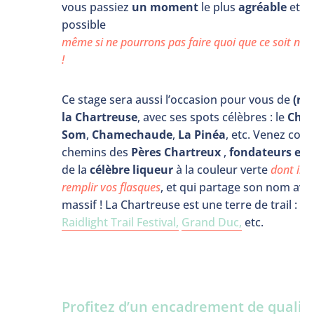
vous passiez
un moment
le plus
agréable
et
c
possible
même si ne pourrons pas faire quoi que ce soit niv
!
Ce stage sera aussi l’occasion pour vous de
(re
la Chartreuse
, avec ses spots célèbres : le
Cha
Som
,
Chamechaude
,
La Pinéa
, etc. Venez cour
chemins des
Pères Chartreux
,
fondateurs et 
de la
célèbre liqueur
à la couleur verte
dont il 
remplir vos flasques
, et qui partage son nom ave
massif ! La Chartreuse est une terre de trail : U
Raidlight Trail Festival,
Grand Duc,
etc.
Profitez d’un encadrement de qualité