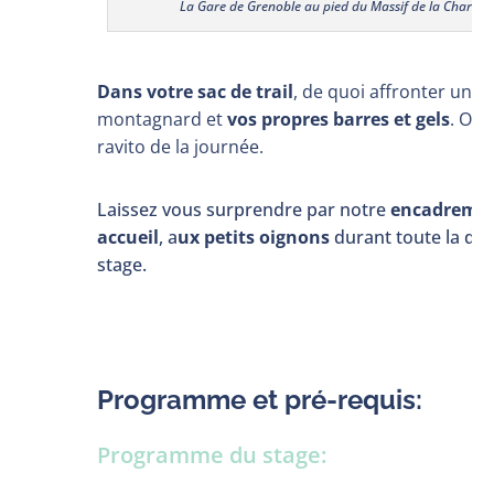
La Gare de Grenoble au pied du Massif de la Chartre
Dans votre sac
de trail
, de quoi affronter un c
montagnard et
vos propres barres et gels
. On 
ravito de la journée.
Laissez vous surprendre par notre
encadreme
accueil
, a
ux petits oignons
durant toute la du
stage.
Programme et pré-requis:
Programme du stage: