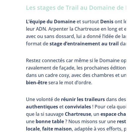
Les stages de Trail au Domaine de Ro
L’équipe du Domaine
et surtout
Denis
ont le t
leur ADN. Arpenter la Chartreuse en long et en 
avec ou sans dossard, lui a donné l’idée de lanc
format de
stage d’entrainement au trail
dans
Restez connectés car même si le Domaine opèr
ravalement de façade, les prochaines éditions s
dans un cadre cosy, avec des chambres et un ac
bien-être
sera le mot d’ordre.
Une volonté de
réunir les traileurs
dans des co
authentiques
et
conviviales
! Pour cela quoi 
que la si sauvage
Chartreuse
, un
espace chale
une
bonne table
? Nous misons sur une
resta
locale
,
faite maison
, adaptée à vos efforts, po