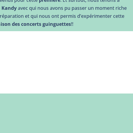
 venus pour cette
première
. Et surtout, nous tenons à
a Kandy
avec qui nous avons pu passer un moment riche
préparation et qui nous ont permis d’expérimenter cette
aison des concerts guinguettes
!!