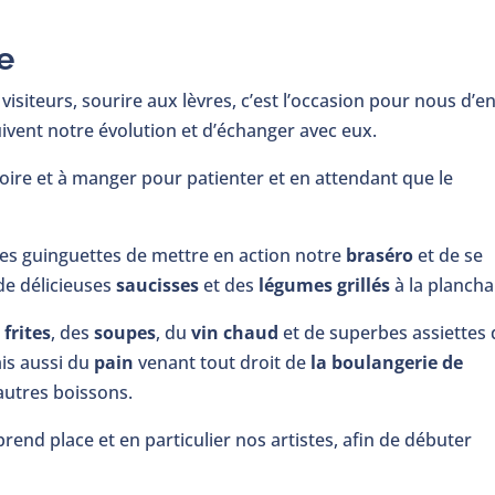
e
isiteurs, sourire aux lèvres, c’est l’occasion pour nous d’e
ivent notre évolution et d’échanger avec eux.
ire et à manger pour patienter et en attendant que le
rées guinguettes de mettre en action notre
braséro
et de se
de délicieuses
saucisses
et des
légumes grillés
à la plancha
s
frites
, des
soupes
, du
vin chaud
et de superbes assiettes 
is aussi du
pain
venant tout droit de
la boulangerie de
’autres boissons.
prend place et en particulier nos artistes, afin de débuter