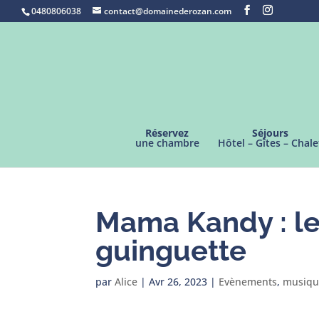
0480806038
contact@domainederozan.com
Réservez
Séjours
une chambre
Hôtel – Gîtes – Chale
Mama Kandy : le
guinguette
par
Alice
|
Avr 26, 2023
|
Evènements
,
musiqu