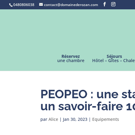
0480806038
contact@domainederozan.com
Réservez
Séjours
une chambre
Hôtel – Gîtes – Chale
PEOPEO : une st
un savoir-faire 
par
Alice
|
Jan 30, 2023
|
Equipements