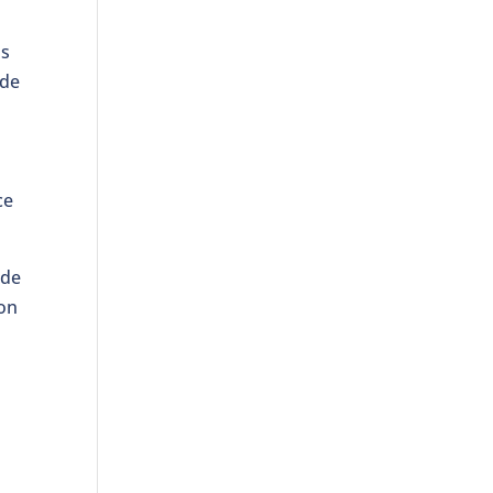
ns
 de
ce
 de
ion