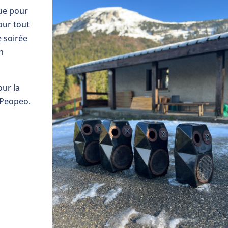
ue pour
pour tout
 soirée
n
our la
 Peopeo.