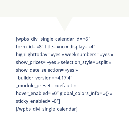
[wpbs_divi_single_calendar id= »5″
form_id= »8″ title= »no » display= »4″
highlighttoday= »yes » weeknumbers= »yes »
show_prices= »yes » selection_style= »split »
show_date_selection= »yes »
_builder_version= »4.17.4″
_module_preset= »default »
hover_enabled= »0″ global_colors_info= »{} »
sticky_enabled= »0″]
[/wpbs_divi_single_calendar]