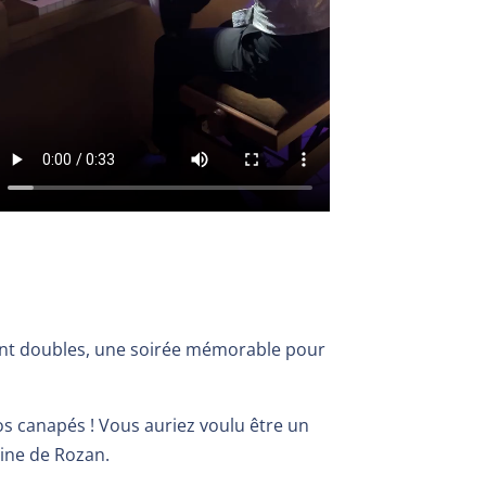
nt doubles, une soirée mémorable pour
s canapés ! Vous auriez voulu être un
ine de Rozan.