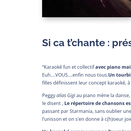
Si ca t’chante : pr
“Karaoké fun et collectif
avec piano mai
Euh….VOUS….enfin nous tous.
Un tourbi
filles définissent leur concept karaoké, 
Peggy
alias Gigi
au piano mène la danse,
le disent ,
Le répertoire de chansons e
passant par Starmania, sans oublier une
l’unisson et on s’en donne à c(h)oeur joie