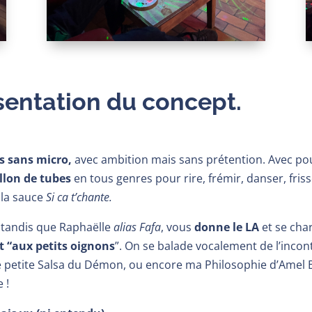
ésentation du concept.
s sans micro,
avec ambition mais sans prétention.
Avec pou
llon de tubes
en tous genres pour rire, frémir, danser, fri
à la sauce
Si ca t’chante.
 tandis que Raphaëlle
alias Fafa
, vous
donne le LA
et se cha
st “aux petits oignons
”. On se balade vocalement de l’incon
 petite Salsa du Démon, ou encore ma Philosophie d’Amel Be
 !