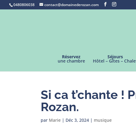
0480806038
contact@domainederozan.com
Réservez
Séjours
une chambre
Hôtel – Gîtes – Chale
Si ca t’chante !
Rozan.
par
Marie
|
Déc 3, 2024
|
musique