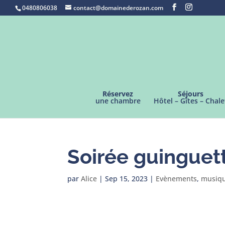
0480806038
contact@domainederozan.com
Réservez
Séjours
une chambre
Hôtel – Gîtes – Chale
Soirée guinguett
par
Alice
|
Sep 15, 2023
|
Evènements
,
musiq