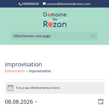
0480806038
contact@domainederozan.com
Sélectionner une page
improvisation
Évènements
improvisation
Évènements
for
Il n’y a pas d’évènements à venir.
Notice
8
août
Navi
Nav
08.08.2026
Jour
2026
de
par
Sélectionnez