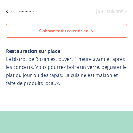
vue
cons
Év
une
Jour suivant
Jour précédent
date.
S’abonner au calendrier
Restauration sur place
Le bistrot de Rozan est ouvert 1 heure avant et après
les concerts. Vous pourrez boire un verre, déguster le
plat du jour ou des tapas. La cuisine est maison et
faite de produits locaux.