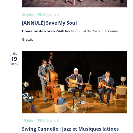
26 juin - 19h30
|
22h30
[ANNULÉ] Save My Soul
Domaine de Rozan
2446 Route du Col de Porte, Sarcenas
Gratuit
JUIN
19
2026
19 juin - 19h00
|
23h00
Swing Cannelle : Jazz et Musiques latines