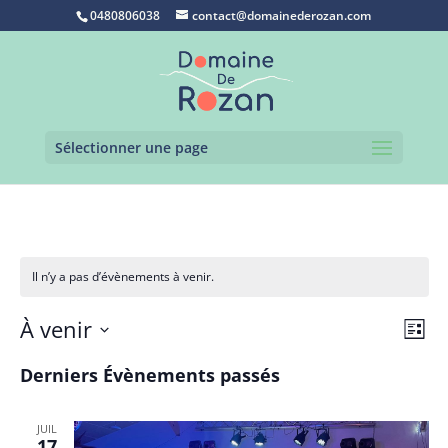
0480806038
contact@domainederozan.com
Sélectionner une page
Il n’y a pas d’évènements à venir.
Navi
Nav
À venir
Liste
de
par
Sélectionnez
vue
cons
Derniers Évènements passés
Év
une
date.
JUIL
17