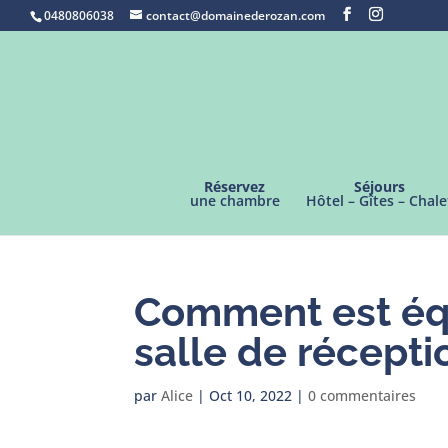
0480806038
contact@domainederozan.com
Réservez
Séjours
une chambre
Hôtel – Gîtes – Chale
Comment est équ
salle de récepti
par
Alice
|
Oct 10, 2022
|
0 commentaires