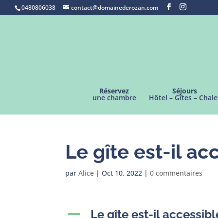
0480806038
contact@domainederozan.com
Réservez
Séjours
une chambre
Hôtel – Gîtes – Chale
Le gîte est-il ac
par
Alice
|
Oct 10, 2022
|
0 commentaires
Le gîte est-il accessib
A