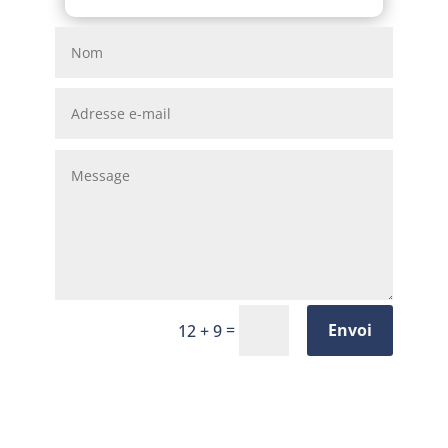
=
Envoi
12 + 9