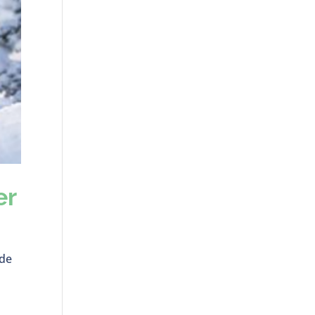
er
 de
e