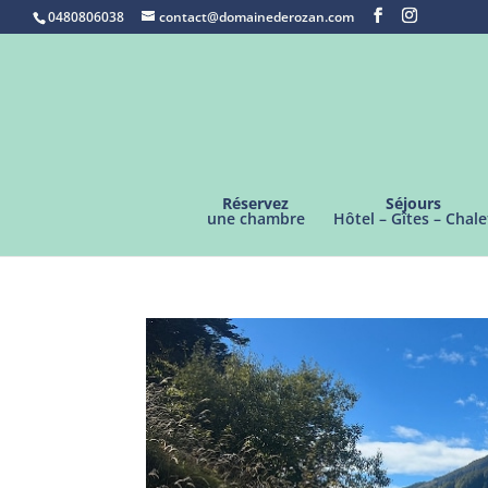
0480806038
contact@domainederozan.com
Réservez
Séjours
une chambre
Hôtel – Gîtes – Chale