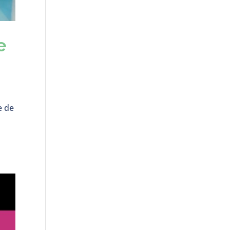
e
e de