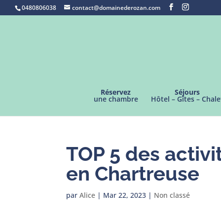
0480806038
contact@domainederozan.com
Réservez
Séjours
une chambre
Hôtel – Gîtes – Chale
TOP 5 des activi
en Chartreuse
par
Alice
|
Mar 22, 2023
|
Non classé