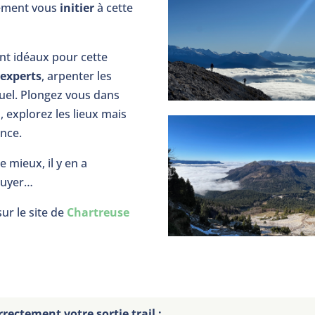
lement vous
initier
à cette
nt idéaux pour cette
u
experts
, arpenter les
uel. Plongez vous dans
 explorez les lieux mais
ance.
e mieux, il y en a
nuyer…
ur le site de
Chartreuse
rectement votre sortie trail :